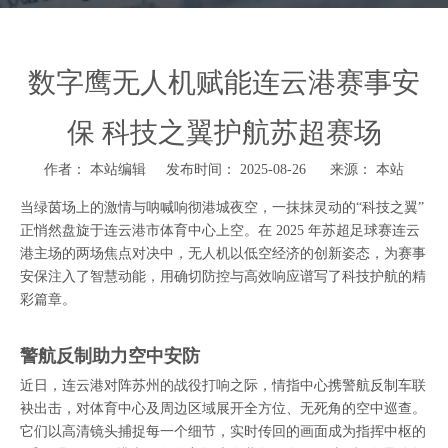
数字鹰无人机赋能连云港赛事安
保 科技之翼护航苏超赛场
作者： 本站编辑 发布时间： 2025-08-26 来源：
本站
["wechat","weibo","qzone","douban","email"]
当绿茵场上的激情与呐喊响彻港城夜空，一抹抹灵动的“科技之翼”
正悄然盘旋于连云港市体育中心上空。在 2025 年苏超足球赛连云
港主场的两场焦点对决中，无人机以低空经济的创新姿态，为赛事
安保注入了智慧动能，用确切防控与高效响应谱写了科技护航的精
彩篇章。
警航反制助力空中安防
近日，连云港对阵苏州的战役打响之际，情指中心携警航反制车联
袂出击，对体育中心及周边区域展开全方位、无死角的空中巡查。
它们以高清镜头捕捉每一个细节，实时传回的画面成为指挥中枢的