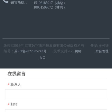

销售热线：
15106185917（杨总）
18051599672（林总）
版权©2018年 江苏数字鹰科技股份有限公司版权所有 备案/许可证
编号：
苏ICP备2022005243号
技术支持
不二网络
后台管理
入口
在线留言
联系人
*
邮箱
*