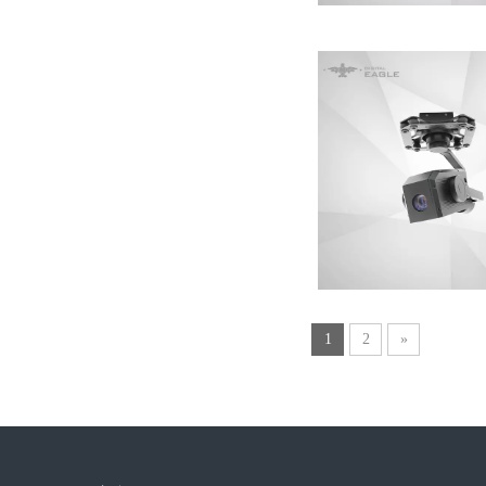
1
2
»