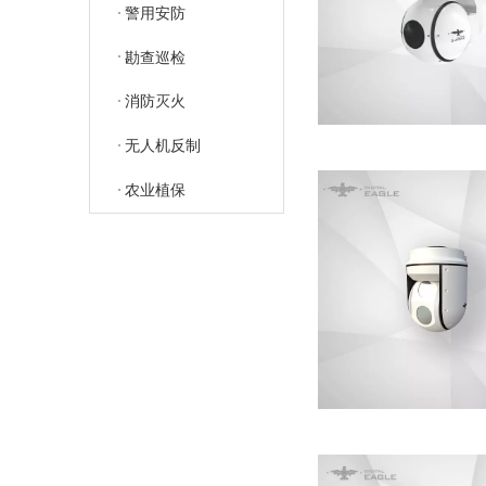
警用安防
勘查巡检
消防灭火
无人机反制
农业植保